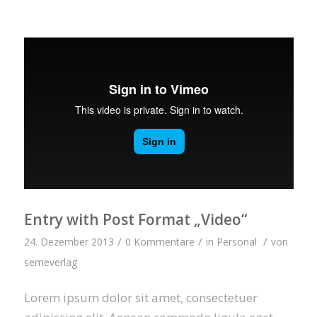
Entry with Post Format „Video“
/
/
/
24. Dezember 2013
0 Kommentare
in
Personal
von
semeverlag
Lorem ipsum dolor sit amet, consectetuer