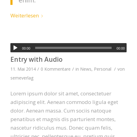
enim.
Weiterlesen
00:00
00:00
Entry with Audio
/
/
/
11. Mai 2014
0 Kommentare
in
News
,
Personal
von
semeverlag
Lorem ipsum dolor sit amet, consectetuer
adipiscing elit. Aenean commodo ligula eget
dolor. Aenean massa. Cum sociis natoque
penatibus et magnis dis parturient montes,
nascetur ridiculus mus. Donec quam felis,
ultricies nec, pellentesque eu, pretium quis,