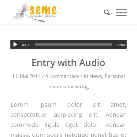
00:00
00:00
Entry with Audio
/
/
11. Mai 2014
0 Kommentare
in
News
,
Personal
/
von
semeverlag
Lorem ipsum dolor sit amet,
consectetuer adipiscing elit. Aenean
commodo ligula eget dolor. Aenean
massa. Cum sociis natoque penatibus et